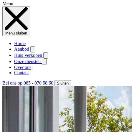
Menu
Menu sluiten
Home
Aanbod
Huis Verkopen
Onze diensten
Over ons
Contact
Bel ons op 085 - 070 58 60
Sluiten