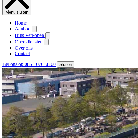
Menu sluiten
Home
Aanbod
Huis Verkopen
Onze diensten
Over ons
Contact
Bel ons op 085 - 070 58 60
Sluiten