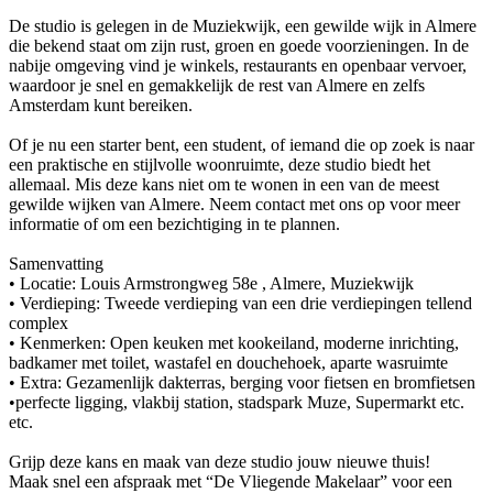
De studio is gelegen in de Muziekwijk, een gewilde wijk in Almere
die bekend staat om zijn rust, groen en goede voorzieningen. In de
nabije omgeving vind je winkels, restaurants en openbaar vervoer,
waardoor je snel en gemakkelijk de rest van Almere en zelfs
Amsterdam kunt bereiken.
Of je nu een starter bent, een student, of iemand die op zoek is naar
een praktische en stijlvolle woonruimte, deze studio biedt het
allemaal. Mis deze kans niet om te wonen in een van de meest
gewilde wijken van Almere. Neem contact met ons op voor meer
informatie of om een bezichtiging in te plannen.
Samenvatting
• Locatie: Louis Armstrongweg 58e , Almere, Muziekwijk
• Verdieping: Tweede verdieping van een drie verdiepingen tellend
complex
• Kenmerken: Open keuken met kookeiland, moderne inrichting,
badkamer met toilet, wastafel en douchehoek, aparte wasruimte
• Extra: Gezamenlijk dakterras, berging voor fietsen en bromfietsen
•perfecte ligging, vlakbij station, stadspark Muze, Supermarkt etc.
etc.
Grijp deze kans en maak van deze studio jouw nieuwe thuis!
Maak snel een afspraak met “De Vliegende Makelaar” voor een