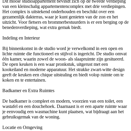
Dit mooie studioappartement bevindt zich op de tweede verdieping
van een kleinschalig appartementencomplex met drie verdiepingen.
Het complex is uitstekend onderhouden en beschikt over een
gezamenlijk dakterras, waar je kunt genieten van de zon en het
uitzicht. Voor fietsers en brommerbestuurders is er een berging op de
benedenverdieping, wat extra gemak biedt.
Indeling en Interieur
Bij binnenkomst in de studio word je verwelkomd in een open en
lichte ruimte die functioneel en stijlvol is ingericht. De studio omvat
één kamer, waarin zowel de woon- als slaapruimte zijn gesitueerd.
De open keuken is een waar pronkstuk, uitgerust met een
kookeiland en moderne apparatuur. Het strakke zwart-witte design
geeft de keuken een chique uitstraling en biedt volop ruimte om te
koken en te entertainen.
Badkamer en Extra Ruimtes
De badkamer is compleet en modern, voorzien van een toilet, een
wastafel en een douchehoek. Daarnaast is er een aparte ruimte waar
je eenvoudig een wasmachine kunt plaatsen, wat bijdraagt aan het
gebruiksgemak van de woning.
Locatie en Omgeving